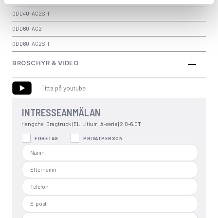
QDD40-AC2S-I
QDD60-AC2-I
QDD60-AC2S-I
BROSCHYR & VIDEO
Titta på youtube
INTRESSEANMÄLAN
Hangcha | Dragtruck | EL | Litium | A-serie | 2.0-6.0T
FÖRETAG
PRIVATPERSON