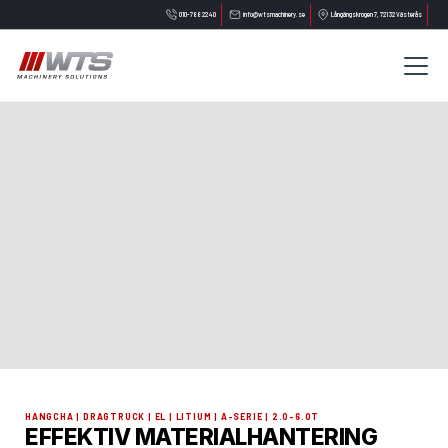
010-788 22 40
info@wtsmachinery.se
Långängskrogen 7, 721 32 Västerås
HANGCHA | DRAGTRUCK | EL | LITIUM | A-SERIE | 2.0-6.0T
EFFEKTIV MATERIALHANTERING