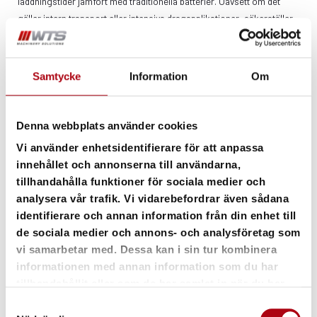
laddningstider jämfört med traditionella batterier. Oavsett om det
gäller intern transport eller intensiva dragapplikationer, säkerställer
A-serien minimala driftstopp och maximal produktivitet.
Dragtruckarna i A-serien är utformade med användaren i fokus. Den
ergonomiska designen och den lättanvända kontrollpanelen
Samtycke
Information
Om
möjliggör enkel hantering och kontroll, medan de elektroniskt
kontrollerade växellådorna ger smidiga och precisa rörelser.
Dessutom garanterar den robusta konstruktionen och det
Denna webbplats använder cookies
högkvalitativa litium-ion batteriet en lång livslängd och reducerade
Vi använder enhetsidentifierare för att anpassa
underhållskostnader.
innehållet och annonserna till användarna,
tillhandahålla funktioner för sociala medier och
FRAMTIDENS TRUCKHANTERING MED LITIUM
analysera vår trafik. Vi vidarebefordrar även sådana
Lång driftstid och snabb laddning tack vare avancerade litium-ion
identifierare och annan information från din enhet till
batterier
de sociala medier och annons- och analysföretag som
vi samarbetar med. Dessa kan i sin tur kombinera
MAXIMERA DIN VERKSAMHETS PRODUKTIVITET
Ökad produktivitet och minskade driftstopp
informationen med annan information som du har
tillhandahållit eller som de har samlat in när du har
ERGONOMI & DESIGN
använt deras tjänster.
Samtyckesval
Ergonomisk design för användarkomfort och säkerhet