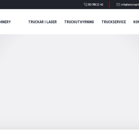
010-788 22 40
info@wtsmach
HINERY
TRUCKAR I LAGER
TRUCKUTHYRNING
TRUCKSERVICE
KO