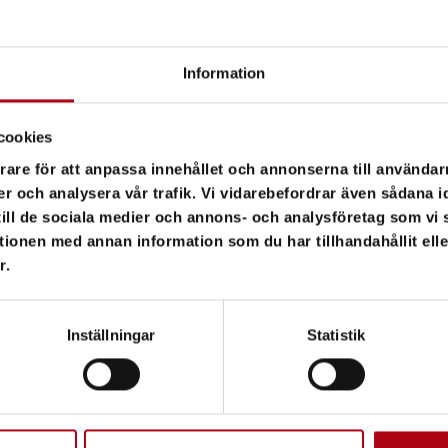
Information
cookies
rare för att anpassa innehållet och annonserna till användarn
er och analysera vår trafik. Vi vidarebefordrar även sådana i
 till de sociala medier och annons- och analysföretag som v
rbjuder både köp och uthyrning. Vi har sedan 1987 hjälpt kunder med 
tionen med annan information som du har tillhandahållit ell
a partnern för dig som behöver truckservice, materialhantering eller s
r.
Inställningar
Statistik