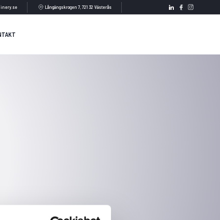
inery.se
Långängskrogen 7, 721 32 Västerås
NTAKT