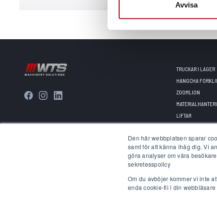
Avvisa
TRUCKAR I LAGER
HANGCHA FORKLI
ZOOMLION
MATERIALHANTERI
LIFTAR
TILLBEHÖR
Den här webbplatsen sparar cooki
samt för att känna ihåg dig. Vi 
göra analyser om våra besökare p
sekretesspolicy
Om du avböjer kommer vi inte at
enda cookie-fil i din webbläsare 