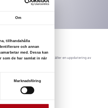
Om
a, tillhandahålla
dentifierare och annan
i samarbetar med. Dessa kan
deras maskinparker oavsett om det gäller en uppdatering av
er som de har samlat in när
om ska köpa eller hyra truckar!
Marknadsföring