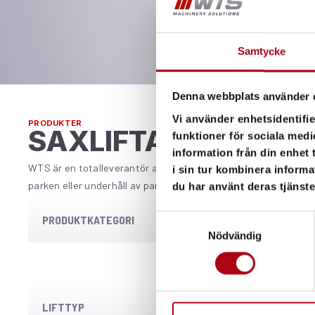
Samtycke
Denna webbplats använder 
Vi använder enhetsidentifie
PRODUKTER
SAXLIFTAR
funktioner för sociala medi
information från din enhet
WTS är en totalleverantör av tjänster och truckservice – vi e
i sin tur kombinera informa
parken eller underhåll av parkens maskiner. Vi är den självklar
du har använt deras tjänste
Samtyckesval
PRODUKTKATEGORI
Nödvändig
LIFTTYP