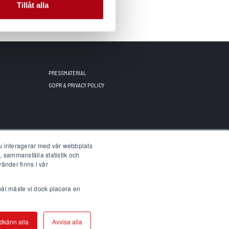
Tillåt alla
PRESSMATERIAL
GDPR & PRIVACY POLICY
du interagerar med vår webbplats
, sammanställa statistik och
änder finns i vår
mål måste vi dock placera en
dkänn alla
Avvisa alla