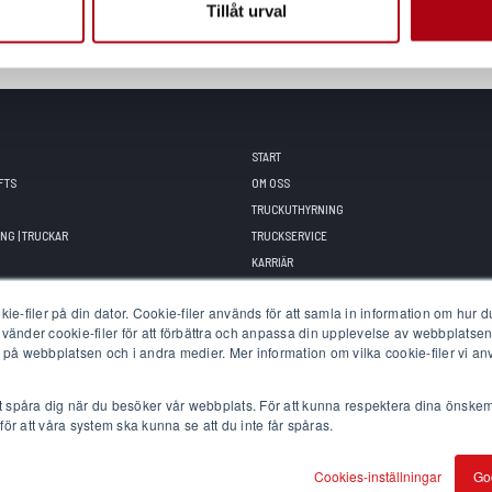
Tillåt urval
START
FTS
OM OSS
TRUCKUTHYRNING
NG | TRUCKAR
TRUCKSERVICE
KARRIÄR
SENASTE HÄNDELSERNA
e-filer på din dator. Cookie-filer används för att samla in information om hur 
WTS ACADEMY • UTBILDNINGAR
använder cookie-filer för att förbättra och anpassa din upplevelse av webbplatsen
FINANSERINNG
å webbplatsen och i andra medier. Mer information om vilka cookie-filer vi anv
t spåra dig när du besöker vår webbplats. För att kunna respektera dina önske
för att våra system ska kunna se att du inte får spåras.
© 2025 All rights reserved. WTS Machinery Solutions
GPDR
Pressmaterial
Cookies-inställningar
Go