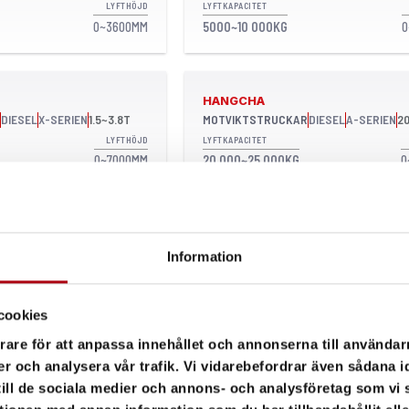
LYFTHÖJD
LYFTKAPACITET
0~3600MM
5000~10 000KG
0
HANGCHA
DIESEL
X-SERIEN
1.5~3.8T
MOTVIKTSTRUCKAR
DIESEL
A-SERIEN
2
LYFTHÖJD
LYFTKAPACITET
0~7000MM
20 000~25 000KG
0
HANGCHA
DIESEL
A-SERIEN
12~16T
MOTVIKTSTRUCKAR
DIESEL
A-SERIEN
8.
Information
LYFTHÖJD
LYFTKAPACITET
0~6500MM
8000~10 000KG
0
cookies
rare för att anpassa innehållet och annonserna till användarn
er och analysera vår trafik. Vi vidarebefordrar även sådana i
HANGCHA
DIESEL
A-SERIEN
4.0~5.0T
MOTVIKTSTRUCKAR
DIESEL
A-SERIEN
1.
 till de sociala medier och annons- och analysföretag som v
LYFTHÖJD
LYFTKAPACITET