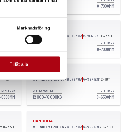
er som de har samlat in när
~6000MM
1500~3800KG
0~7000MM
Marknadsföring
HANGCHA
4.0~4.0T
MOTVIKTSTRUCKAR
BLYSYRA
X-SERIEN
1.0~3.5T
LYFTHÖJD
LYFTKAPACITET
LYFTHÖJD
~7000MM
1000~3500KG
0~7000MM
Tillåt alla
HANGCHA
14~16T
MOTVIKTSTRUCKAR
BLYSYRA
A-SERIEN
12~16T
LYFTHÖJD
LYFTKAPACITET
LYFTHÖJD
~6500MM
12 000~16 000KG
0~6500MM
HANGCHA
2.0~3.5T
MOTVIKTSTRUCKAR
BLYSYRA
A-SERIEN
2.5~3.5T