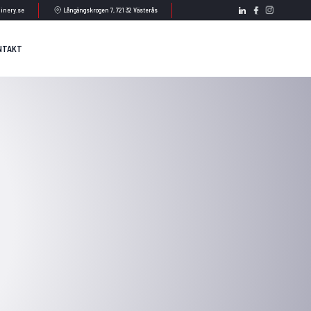
inery.se
Långängskrogen 7, 721 32 Västerås
NTAKT