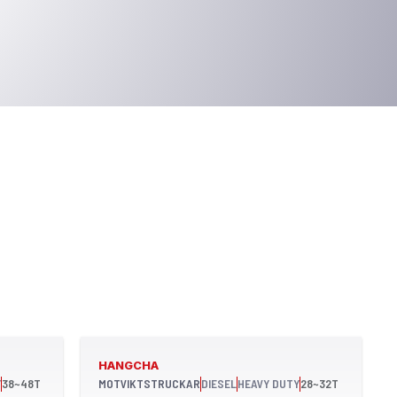
HANGCHA
Y
38~48T
MOTVIKTSTRUCKAR
DIESEL
HEAVY DUTY
28~32T