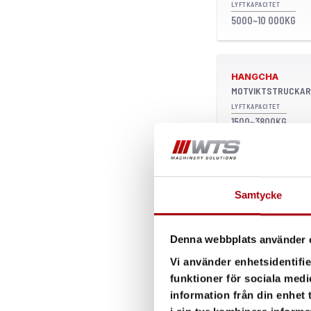
LYFTKAPACITET
5000~10 000KG
HANGCHA
MOTVIKTSTRUCKAR
LYFTKAPACITET
1500~3800KG
HANGCHA
MOTVIKTSTRUCKAR
Samtycke
LYFTKAPACITET
12 000~16 000KG
Denna webbplats använder 
Vi använder enhetsidentifie
funktioner för sociala medi
HANGCHA
MOTVIKTSTRUCKAR
information från din enhet
LYFTKAPACITET