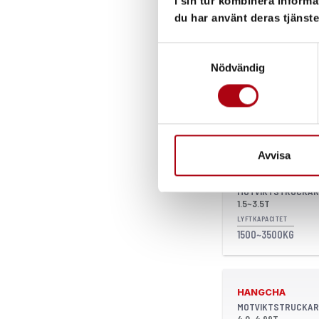
i sin tur kombinera informa
4000~5000KG
du har använt deras tjänste
Samtyckesval
Nödvändig
HANGCHA
MOTVIKTSTRUCKAR
LYFTKAPACITET
6000~10 000KG
Avvisa
HANGCHA
MOTVIKTSTRUCKAR
1.5~3.5T
LYFTKAPACITET
1500~3500KG
HANGCHA
MOTVIKTSTRUCKAR
4.0~4.99T