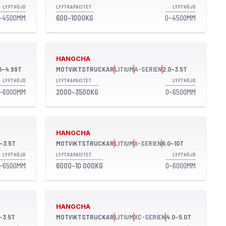
LYFTHÖJD
LYFTKAPACITET
LYFTHÖJD
~4500MM
600~1000KG
0~4500MM
HANGCHA
0~4.99T
MOTVIKTSTRUCKAR
LITIUM
A-SERIEN
2.0~3.5T
LYFTHÖJD
LYFTKAPACITET
LYFTHÖJD
~6000MM
2000~3500KG
0~6500MM
HANGCHA
0~3.5T
MOTVIKTSTRUCKAR
LITIUM
X-SERIEN
6.0~10T
LYFTHÖJD
LYFTKAPACITET
LYFTHÖJD
~6500MM
6000~10 000KG
0~6000MM
HANGCHA
0~3.5T
MOTVIKTSTRUCKAR
LITIUM
XC-SERIEN
4.0~5.0T