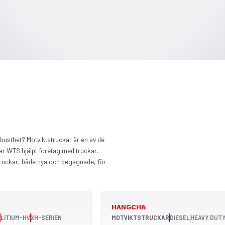
obusthet? Motviktstruckar är en av de
r WTS hjälpt företag med truckar.
struckar, både nya och begagnade, för
HANGCHA
LITIUM-HV
XH-SERIEN
MOTVIKTSTRUCKAR
DIESEL
HEAVY DUT