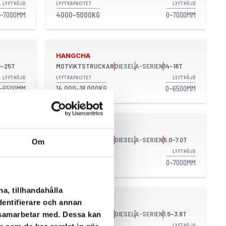
LYFTHÖJD
LYFTKAPACITET
LYFTHÖJD
~7000MM
4000~5000KG
0~7000MM
HANGCHA
0~25T
MOTVIKTSTRUCKAR
DIESEL
A-SERIEN
14~18T
LYFTHÖJD
LYFTKAPACITET
LYFTHÖJD
~6500MM
14 000~18 000KG
0~6500MM
HANGCHA
0~10T
MOTVIKTSTRUCKAR
DIESEL
A-SERIEN
5.0~7.0T
Om
LYFTHÖJD
LYFTKAPACITET
LYFTHÖJD
~7000MM
5000~7000KG
0~7000MM
a, tillhandahålla
dentifierare och annan
HANGCHA
0~3.8T
MOTVIKTSTRUCKAR
DIESEL
A-SERIEN
1.5~3.8T
i samarbetar med. Dessa kan
LYFTHÖJD
LYFTKAPACITET
LYFTHÖJD