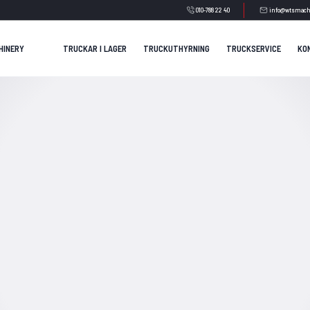
010-788 22 40
info@wtsmach
HINERY
TRUCKAR I LAGER
TRUCKUTHYRNING
TRUCKSERVICE
KO