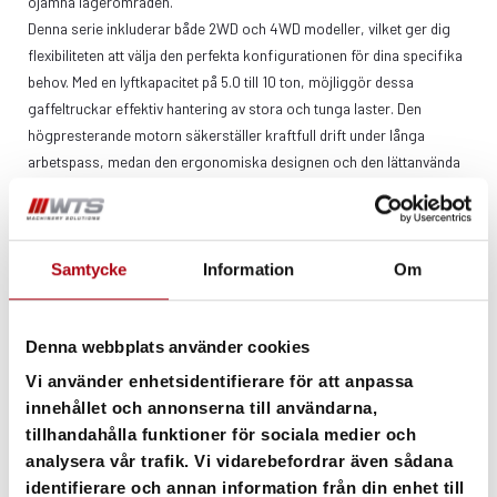
ojämna lagerområden.
Denna serie inkluderar både 2WD och 4WD modeller, vilket ger dig
flexibiliteten att välja den perfekta konfigurationen för dina specifika
behov. Med en lyftkapacitet på 5.0 till 10 ton, möjliggör dessa
gaffeltruckar effektiv hantering av stora och tunga laster. Den
högpresterande motorn säkerställer kraftfull drift under långa
arbetspass, medan den ergonomiska designen och den lättanvända
kontrollpanelen gör den dagliga driften mindre ansträngande för
operatörerna.
Oavsett om du arbetar i byggbranschen, skogsbruket, eller annan
industri som kräver robust materialhantering, är Hangcha 5.0-10t
Samtycke
Information
Om
Rough Terrain Gaffeltruck ett pålitligt val som levererar konsekvent
hög prestanda. Den är byggd för att hålla, med högkvalitativa
Denna webbplats använder cookies
komponenter och en konstruktion som är gjord för att motstå de
mest krävande förhållandena. Upplev den ultimata kombinationen av
Vi använder enhetsidentifierare för att anpassa
styrka, precision och pålitlighet med Hangcha.
innehållet och annonserna till användarna,
tillhandahålla funktioner för sociala medier och
EXCEPTIONELL TERRÄNGGÅNGFÖRMÅGA
analysera vår trafik. Vi vidarebefordrar även sådana
Med både 2WD och 4WD-konfigurationer erbjuder denna rough
identifierare och annan information från din enhet till