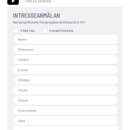
Titta på youtube
INTRESSEANMÄLAN
Hangcha | Motvikt | Terränggående | Diesel | 5.0-10T
FÖRETAG
PRIVATPERSON