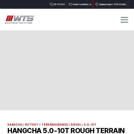
010-788 22 40
info@wtsmachinery.se
Långängskrogen 7, 721 32 Västerås
HANGCHA | MOTVIKT | TERRÄNGGÅENDE | DIESEL | 5.0-10T
HANGCHA 5.0-10T ROUGH TERRAIN