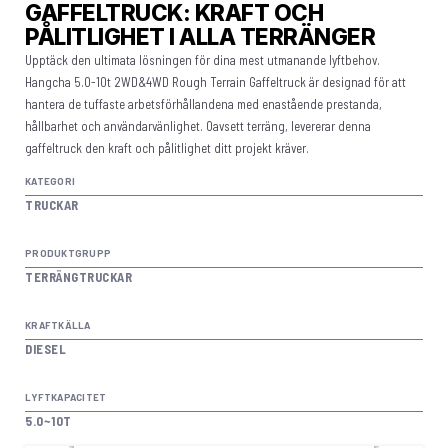
GAFFELTRUCK: KRAFT OCH
PÅLITLIGHET I ALLA TERRÄNGER
Upptäck den ultimata lösningen för dina mest utmanande lyftbehov.
Hangcha 5.0-10t 2WD&4WD Rough Terrain Gaffeltruck är designad för att
hantera de tuffaste arbetsförhållandena med enastående prestanda,
hållbarhet och användarvänlighet. Oavsett terräng, levererar denna
gaffeltruck den kraft och pålitlighet ditt projekt kräver.
KATEGORI
TRUCKAR
PRODUKTGRUPP
TERRÄNGTRUCKAR
KRAFTKÄLLA
DIESEL
LYFTKAPACITET
5.0~10T