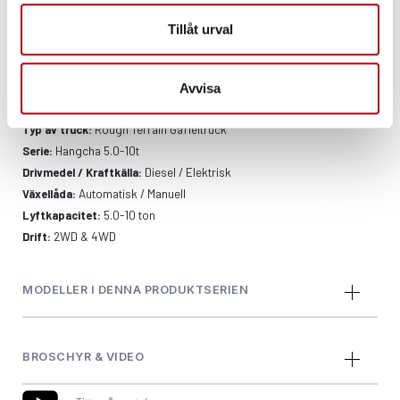
komforten och säkerheten, vilket gör den till ett föredraget val för
Tillåt urval
operatörer.
TEKNISK INFORMATION
Avvisa
Rough Terrain Gaffeltruck
Typ av truck:
Hangcha 5.0-10t
Serie:
Diesel / Elektrisk
Drivmedel / Kraftkälla:
Automatisk / Manuell
Växellåda:
5.0-10 ton
Lyftkapacitet:
2WD & 4WD
Drift:
MODELLER I DENNA PRODUKTSERIEN
BROSCHYR & VIDEO