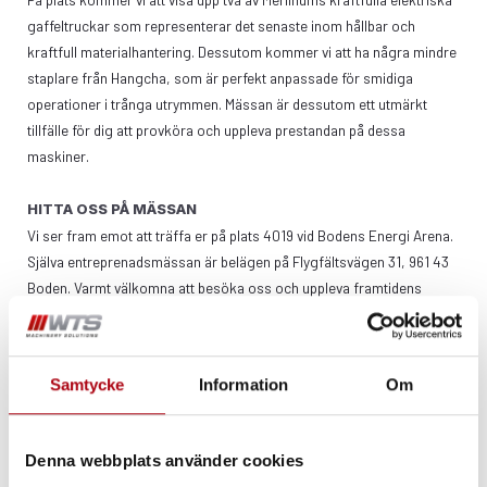
gaffeltruckar som representerar det senaste inom hållbar och
kraftfull materialhantering. Dessutom kommer vi att ha några mindre
staplare från Hangcha, som är perfekt anpassade för smidiga
operationer i trånga utrymmen. Mässan är dessutom ett utmärkt
tillfälle för dig att provköra och uppleva prestandan på dessa
maskiner.
HITTA OSS PÅ MÄSSAN
Vi ser fram emot att träffa er på plats 4019 vid Bodens Energi Arena.
Själva entreprenadsmässan är belägen på Flygfältsvägen 31, 961 43
Boden. Varmt välkomna att besöka oss och uppleva framtidens
materialhantering på Load Up North! Notera att parkeringsavgiften
går direkt till föreningslivet – så genom att besöka oss stöttar du
även det lokala samhället.
Samtycke
Information
Om
KONTAKTINFORMATION
Om du har några frågor eller vill veta mer om vårt deltagande på
Denna webbplats använder cookies
mässan, tveka inte att kontakta oss: