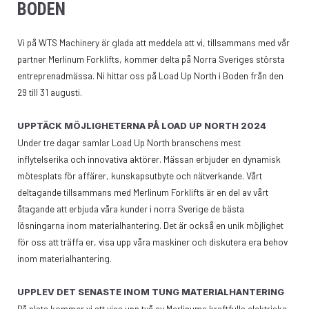
BODEN
Vi på WTS Machinery är glada att meddela att vi, tillsammans med vår
partner Merlinum Forklifts, kommer delta på Norra Sveriges största
entreprenadmässa. Ni hittar oss på Load Up North i Boden från den
29 till 31 augusti.
UPPTÄCK MÖJLIGHETERNA PÅ LOAD UP NORTH 2024
Under tre dagar samlar Load Up North branschens mest
inflytelserika och innovativa aktörer. Mässan erbjuder en dynamisk
mötesplats för affärer, kunskapsutbyte och nätverkande. Vårt
deltagande tillsammans med Merlinum Forklifts är en del av vårt
åtagande att erbjuda våra kunder i norra Sverige de bästa
lösningarna inom materialhantering. Det är också en unik möjlighet
för oss att träffa er, visa upp våra maskiner och diskutera era behov
inom materialhantering.
‍UPPLEV DET SENASTE INOM TUNG MATERIALHANTERING
På plats kommer vi att visa upp två av Merlinums kraftfulla elektriska