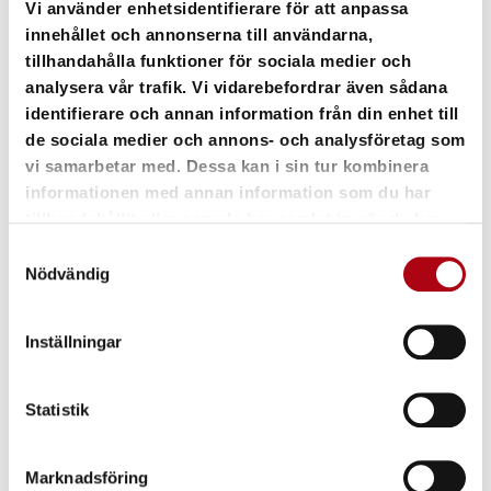
Vi använder enhetsidentifierare för att anpassa
WTS MACHINERY
innehållet och annonserna till användarna,
Per-Johan Norberg
tillhandahålla funktioner för sociala medier och
Telefon: +4670-6747521
analysera vår trafik. Vi vidarebefordrar även sådana
E-post: per-johan.norberg@wtsmachinery.se
identifierare och annan information från din enhet till
de sociala medier och annons- och analysföretag som
MERLINUM FORKLIFTS
vi samarbetar med. Dessa kan i sin tur kombinera
David Andersson
informationen med annan information som du har
Telefon: +4670-5855603
tillhandahållit eller som de har samlat in när du har
E-post: david@merlinumforklift.se
använt deras tjänster.
Samtyckesval
Nödvändig
Inställningar
Statistik
Marknadsföring