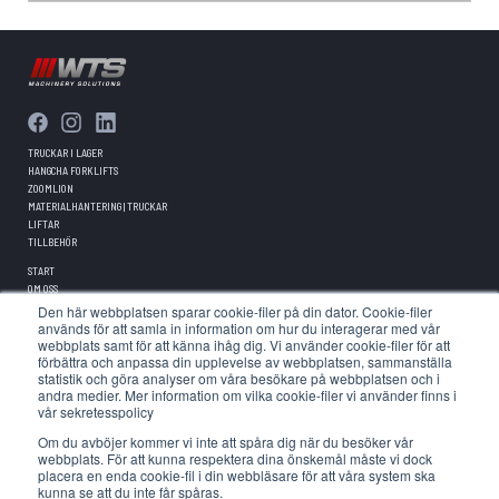
TRUCKAR I LAGER
HANGCHA FORKLIFTS
ZOOMLION
MATERIALHANTERING | TRUCKAR
LIFTAR
TILLBEHÖR
START
OM OSS
TRUCKUTHYRNING
Den här webbplatsen sparar cookie-filer på din dator. Cookie-filer
TRUCKSERVICE
används för att samla in information om hur du interagerar med vår
KARRIÄR
webbplats samt för att känna ihåg dig. Vi använder cookie-filer för att
förbättra och anpassa din upplevelse av webbplatsen, sammanställa
SENASTE HÄNDELSERNA
statistik och göra analyser om våra besökare på webbplatsen och i
WTS ACADEMY • UTBILDNINGAR
andra medier. Mer information om vilka cookie-filer vi använder finns i
FINANSERINNG
vår sekretesspolicy
PRESSMATERIAL
Om du avböjer kommer vi inte att spåra dig när du besöker vår
GDPR & PRIVACY POLICY
webbplats. För att kunna respektera dina önskemål måste vi dock
placera en enda cookie-fil i din webbläsare för att våra system ska
kunna se att du inte får spåras.