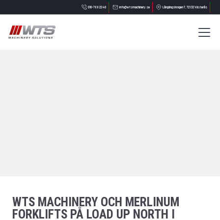
010-788 22 40
info@wtsmachinery.se
Långängskrogen 7, 721 32 Västerås
WTS MACHINERY OCH MERLINUM
FORKLIFTS PÅ LOAD UP NORTH I