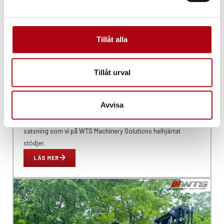
Tillåt alla
SEPTEMBER 4, 2025
BYT TILL ELDRIVNA TRUCKAR – FÅ UPP TILL 60 % I
STÖD GENOM KLIMATKLIVET
Tillåt urval
Vill du framtidssäkra din verksamhet och samtidigt få
ekonomiskt stöd? Genom det statliga investeringsstödet
Avvisa
Klimatklivet kan företag få upp till 60 % i bidrag när de
ersätter dieseldrivna truckar med eldrivna alternativ – en
satsning som vi på WTS Machinery Solutions helhjärtat
stödjer.
LÄS MER