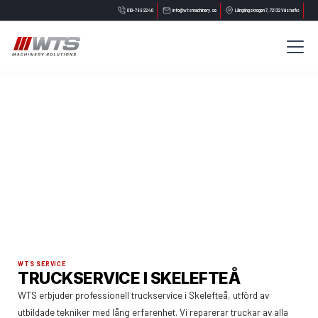
010-788 22 40
info@wtsmachinery.se
Långängskrogen 7, 721 32 Västerås
WTS SERVICE
TRUCKSERVICE I SKELEFTEÅ
WTS erbjuder professionell truckservice i Skelefteå, utförd av
utbildade tekniker med lång erfarenhet. Vi reparerar truckar av alla