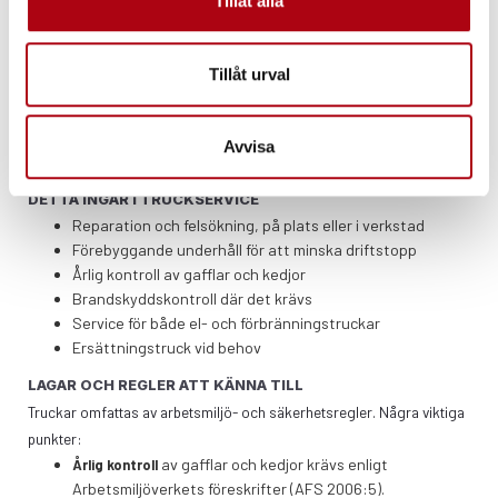
Tillåt alla
Behöver din truck underhåll eller reparation? Du är bara några klick
bort från att boka en service hos oss! Att underhålla din utrustning
Tillåt urval
regelbundet är avgörande för att säkerställa dess långsiktiga
prestanda och driftsäkerhet. Vi erbjuder professionell service utförd
av certifierade tekniker som använder de senaste verktygen och
Avvisa
teknikerna för att få din utrustning att fungera som ny.
DETTA INGÅR I TRUCKSERVICE
Reparation och felsökning, på plats eller i verkstad
Förebyggande underhåll för att minska driftstopp
Årlig kontroll av gafflar och kedjor
Brandskyddskontroll där det krävs
Service för både el- och förbränningstruckar
Ersättningstruck vid behov
LAGAR OCH REGLER ATT KÄNNA TILL
Truckar omfattas av arbetsmiljö- och säkerhetsregler. Några viktiga
punkter:
av gafflar och kedjor krävs enligt
Årlig kontroll
Arbetsmiljöverkets föreskrifter (AFS 2006:5).