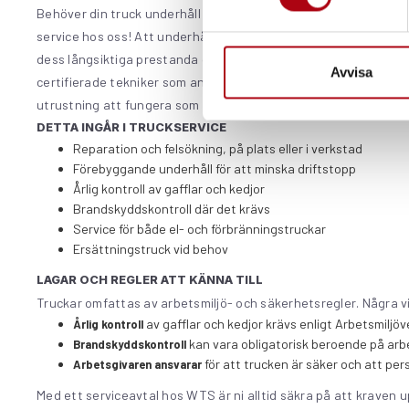
Behöver din truck underhåll eller reparation? Du är bara några 
service hos oss! Att underhålla din utrustning regelbundet är 
dess långsiktiga prestanda och driftsäkerhet. Vi erbjuder profe
Avvisa
certifierade tekniker som använder de senaste verktygen och t
utrustning att fungera som ny.
DETTA INGÅR I TRUCKSERVICE
Reparation och felsökning, på plats eller i verkstad
Förebyggande underhåll för att minska driftstopp
Årlig kontroll av gafflar och kedjor
Brandskyddskontroll där det krävs
Service för både el- och förbränningstruckar
Ersättningstruck vid behov
LAGAR OCH REGLER ATT KÄNNA TILL
Truckar omfattas av arbetsmiljö- och säkerhetsregler. Några v
av gafflar och kedjor krävs enligt Arbetsmiljöv
Årlig kontroll
kan vara obligatorisk beroende på arbe
Brandskyddskontroll
för att trucken är säker och att per
Arbetsgivaren ansvarar
Med ett serviceavtal hos WTS är ni alltid säkra på att kraven u