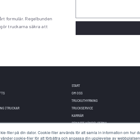
vårt formulär. Regelbunden
 gör truckarna säkra att
START
FTS
OM OSS
TRUCKUTHYRNING
NG | TRUCKAR
TRUCKSERVICE
KARRIÄR
SENASTE HÄNDELSERNA
WTS ACADEMY • UTBILDNINGAR
e-filer på din dator. Cookie-filer används för att samla in information om hur 
använder cookie-filer för att förbättra och anpassa din upplevelse av webbplatsen
FINANSERINNG