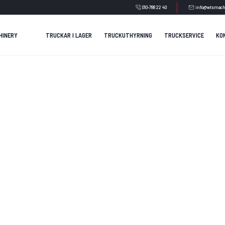
010-788 22 40
info@wtsmach
HINERY
TRUCKAR I LAGER
TRUCKUTHYRNING
TRUCKSERVICE
KO