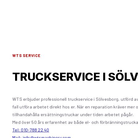
WTS SERVICE
TRUCKSERVICE I SÖL
WTS erbjuder professionell truckservice i Sölvesborg, utförd a
fall utföra arbetet direkt hos er. När en reparation kräver mer
tillhandahålla ersättningstruckar under tiden arbetet pågår.
Med över 50 års erfarenhet av både el- och förbränningstruckar sä
Tel: 010-788 22 40
Mail: info@wtsmachinery.com