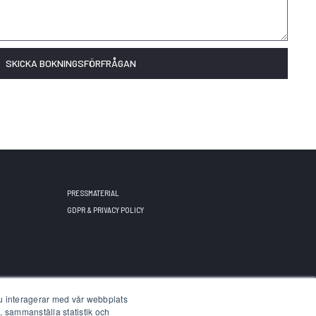
PRESSMATERIAL
GDPR & PRIVACY POLICY
du interagerar med vår webbplats
, sammanställa statistik och