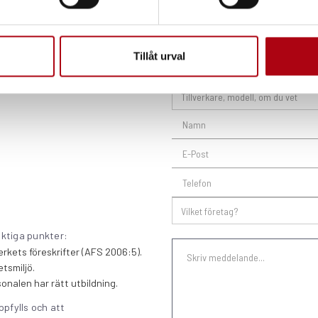
klick bort från att boka en
avgörande för att säkerställa
ssionell service utförd av
Tillåt urval
eknikerna för att få din
iktiga punkter:
erkets föreskrifter (AFS 2006:5).
tsmiljö.
sonalen har rätt utbildning.
ppfylls och att