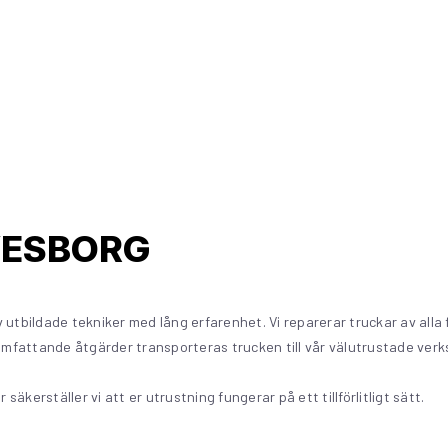
VESBORG
v utbildade tekniker med lång erfarenhet. Vi reparerar truckar av al
 omfattande åtgärder transporteras trucken till vår välutrustade verks
kerställer vi att er utrustning fungerar på ett tillförlitligt sätt.