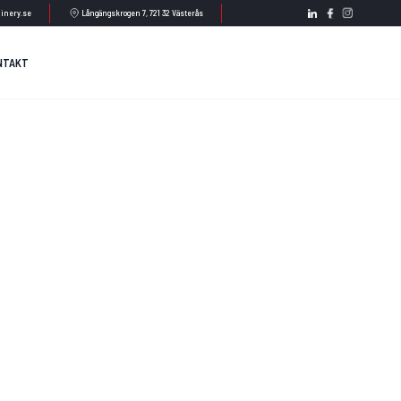
inery.se
Långängskrogen 7, 721 32 Västerås
NTAKT