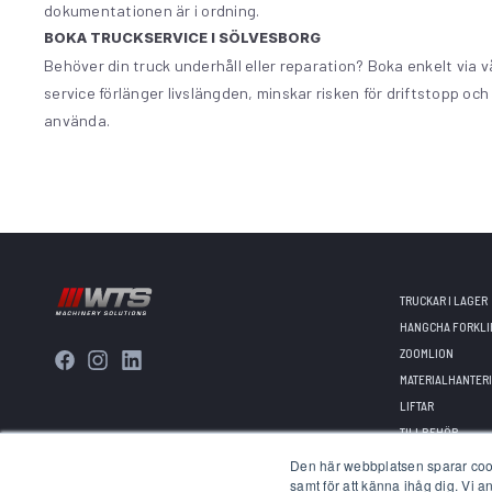
dokumentationen är i ordning.
BOKA TRUCKSERVICE I SÖLVESBORG
Behöver din truck underhåll eller reparation? Boka enkelt via 
service förlänger livslängden, minskar risken för driftstopp och
använda.
TRUCKAR I LAGER
HANGCHA FORKLI
ZOOMLION
MATERIALHANTERI
LIFTAR
TILLBEHÖR
Den här webbplatsen sparar cooki
samt för att känna ihåg dig. Vi 