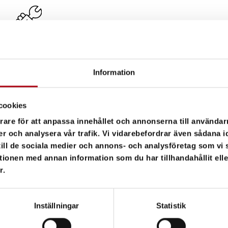
SERVICENIVÅ 02
Information
Enligt Nivå 01 men med
cookies
komplettering av förebyggande
underhåll samt avhjälpande
rare för att anpassa innehållet och annonserna till användarn
underhåll i samråd med kunden.
er och analysera vår trafik. Vi vidarebefordrar även sådana i
 till de sociala medier och annons- och analysföretag som v
tionen med annan information som du har tillhandahållit ell
r.
Inställningar
Statistik
SERVICE?