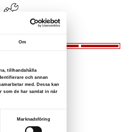
SERVICENIVÅ 03
Om
I detta avtal tar vi på oss allt
underhåll. Oftast till en
överenskommen och fast
a, tillhandahålla
månadskostnad.
dentifierare och annan
i samarbetar med. Dessa kan
er som de har samlat in när
Marknadsföring